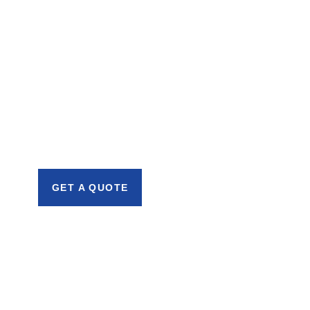
Get Free
Consultations
SPECIAL ADVISORS
Quis autem vel eum iure
repreh ende
GET A QUOTE